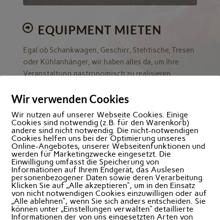
EQUIPMENT MIETEN
Egal ob Schankwagen, Geschirr, Stehtische, Tresen
oder Kühlanhänger, wir haben alles da, um Ihre
Veranstaltung gastronomisch zu realisieren.
Wir verwenden Cookies
Wir nutzen auf unserer Webseite Cookies. Einige
Cookies sind notwendig (z.B. für den Warenkorb)
andere sind nicht notwendig. Die nicht-notwendigen
Cookies helfen uns bei der Optimierung unseres
Online-Angebotes, unserer Webseitenfunktionen und
werden für Marketingzwecke eingesetzt. Die
Einwilligung umfasst die Speicherung von
PARK
Informationen auf Ihrem Endgerät, das Auslesen
personenbezogener Daten sowie deren Verarbeitung.
Klicken Sie auf „Alle akzeptieren“, um in den Einsatz
von nicht notwendigen Cookies einzuwilligen oder auf
r-Service.
„Alle ablehnen“, wenn Sie sich anders entscheiden. Sie
können unter „Einstellungen verwalten“ detaillierte
Informationen der von uns eingesetzten Arten von