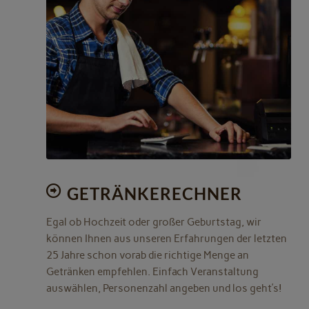
Jetzt kalkulieren!
GETRÄNKERECHNER
Egal ob Hochzeit oder großer Geburtstag, wir
können Ihnen aus unseren Erfahrungen der letzten
25 Jahre schon vorab die richtige Menge an
Getränken empfehlen. Einfach Veranstaltung
auswählen, Personenzahl angeben und los geht’s!